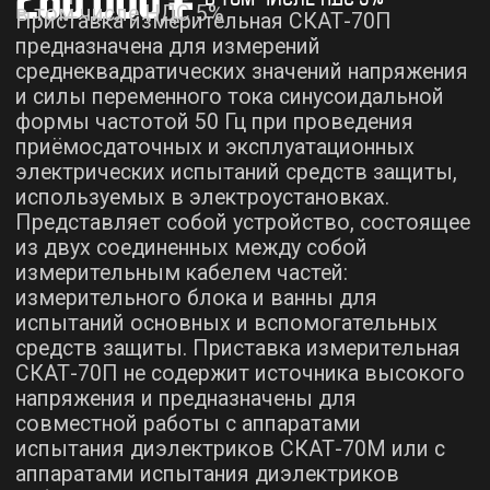
используемых в электроустановках.
Представляет собой устройство, состоящее
из двух соединенных между собой
измерительным кабелем частей:
измерительного блока и ванны для
испытаний основных и вспомогательных
средств защиты. Приставка измерительная
СКАТ-70П не содержит источника высокого
напряжения и предназначены для
совместной работы с аппаратами
испытания диэлектриков СКАТ-70М или с
аппаратами испытания диэлектриков
цифровыми СКАТ-70Ц, а также с
аппаратами испытания диэлектриков
цифровыми АИД-70Ц, с комплектом
дополнительных кабелей