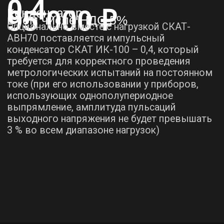
использующих однополупериодное
выпрямление, амплитуда пульсаций
выходного напряжения не будет превышать
3 % во всем диапазоне нагрузок)
Россия Волгоград
ул. Поддубного 37
Контакты
пн-пт 8:00 -17:00
Сервис
8 (8442) 26-99-94
О нас
8 (800) 300-26-90
zakaz@skat-v.ru
Разработка сайта
© Скат 2025